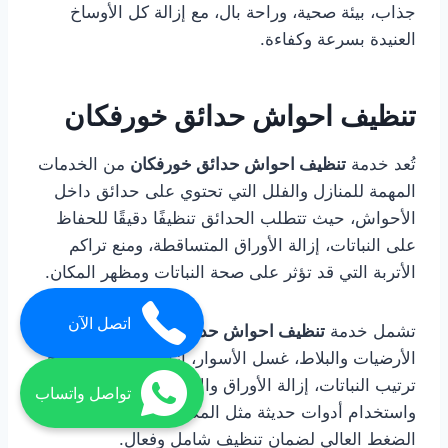
جذاب، بيئة صحية، وراحة بال، مع إزالة كل الأوساخ
العنيدة بسرعة وكفاءة.
تنظيف احواش حدائق خورفكان
تُعد خدمة
تنظيف احواش حدائق خورفكان
من الخدمات
المهمة للمنازل والفلل التي تحتوي على حدائق داخل
الأحواش، حيث تتطلب الحدائق تنظيفًا دقيقًا للحفاظ
على النباتات، إزالة الأوراق المتساقطة، ومنع تراكم
الأتربة التي قد تؤثر على صحة النباتات ومظهر المكان.
اتصل الآن
تشمل خدمة
تنظيف احواش حدائق خورفكان
تنظيف
الأرضيات والبلاط، غسل الأسوار، إزالة الغبار والأوساخ،
ترتيب النباتات، إزالة الأوراق والأغصان المتساقطة،
تواصل واتساب
واستخدام أدوات حديثة مثل المكانس الكهربائية وأجهزة
الضغط العالي لضمان تنظيف شامل وفعال.