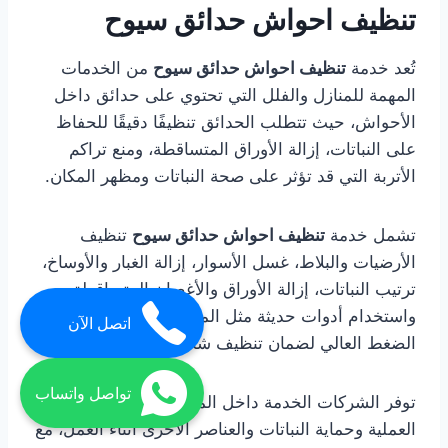
تنظيف احواش حدائق سيوح
تُعد خدمة
تنظيف احواش حدائق سيوح
من الخدمات
المهمة للمنازل والفلل التي تحتوي على حدائق داخل
الأحواش، حيث تتطلب الحدائق تنظيفًا دقيقًا للحفاظ
على النباتات، إزالة الأوراق المتساقطة، ومنع تراكم
الأتربة التي قد تؤثر على صحة النباتات ومظهر المكان.
تشمل خدمة
تنظيف احواش حدائق سيوح
تنظيف
الأرضيات والبلاط، غسل الأسوار، إزالة الغبار والأوساخ،
ترتيب النباتات، إزالة الأوراق والأغصان المتساقطة،
واستخدام أدوات حديثة مثل المكانس الكهربائية وأجهزة
اتصل الآن
الضغط العالي لضمان تنظيف شامل وفعال.
تواصل واتساب
توفر الشركات الخدمة داخل المنزل مباشرة لتسهيل
العملية وحماية النباتات والعناصر الأخرى أثناء العمل، مع