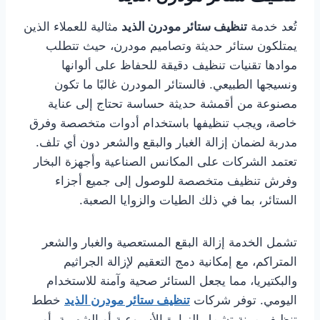
تُعد خدمة
تنظيف ستائر مودرن الذيد
مثالية للعملاء الذين
يمتلكون ستائر حديثة وتصاميم مودرن، حيث تتطلب
موادها تقنيات تنظيف دقيقة للحفاظ على ألوانها
ونسيجها الطبيعي. فالستائر المودرن غالبًا ما تكون
مصنوعة من أقمشة حديثة حساسة تحتاج إلى عناية
خاصة، ويجب تنظيفها باستخدام أدوات متخصصة وفرق
مدربة لضمان إزالة الغبار والبقع والشعر دون أي تلف.
تعتمد الشركات على المكانس الصناعية وأجهزة البخار
وفرش تنظيف متخصصة للوصول إلى جميع أجزاء
الستائر، بما في ذلك الطيات والزوايا الصعبة.
تشمل الخدمة إزالة البقع المستعصية والغبار والشعر
المتراكم، مع إمكانية دمج التعقيم لإزالة الجراثيم
والبكتيريا، مما يجعل الستائر صحية وآمنة للاستخدام
اليومي. توفر شركات
تنظيف ستائر مودرن الذيد
خطط
تنظيف مرنة تشمل الزيارة الأسبوعية أو الشهرية، أو