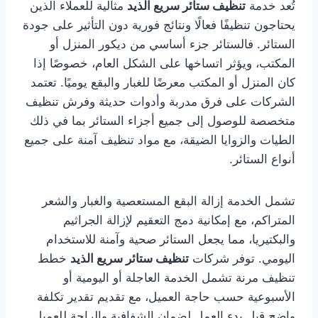
تُعد خدمة
تنظيف ستائر سريع الذيد
مثالية للعملاء الذين
يحتاجون تنظيفًا فعالًا ونتائج فورية دون التأثير على جودة
الستائر. فالستائر جزء أساسي من ديكور المنزل أو
المكتب، ويؤثر اتساخها على الشكل العام، خصوصًا إذا
كان المنزل أو المكتب معرضًا للغبار والبقع يوميًا. تعتمد
الشركات على فرق مدربة وأدوات حديثة وفرش تنظيف
متخصصة للوصول إلى جميع أجزاء الستائر بما في ذلك
الطيات والزوايا الضيقة، مع مواد تنظيف آمنة على جميع
أنواع الستائر.
تشمل الخدمة إزالة البقع المستعصية والغبار والشعر
المتراكم، مع إمكانية دمج التعقيم لإزالة الجراثيم
والبكتيريا، مما يجعل الستائر صحية وآمنة للاستخدام
اليومي. توفر شركات
تنظيف ستائر سريع الذيد
خطط
تنظيف مرنة تشمل الخدمة العاجلة أو اليومية أو
الأسبوعية حسب حاجة العميل، مع تقديم تقدير تكلفة
واضح قبل بدء العمل لضمان الشفافية والراحة للعميل.