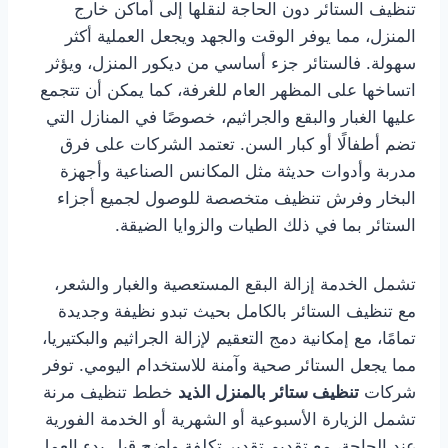
تنظيف الستائر دون الحاجة لنقلها إلى أماكن خارج
المنزل، مما يوفر الوقت والجهد ويجعل العملية أكثر
سهولة. فالستائر جزء أساسي من ديكور المنزل، ويؤثر
اتساخها على المظهر العام للغرفة، كما يمكن أن تتجمع
عليها الغبار والبقع والجراثيم، خصوصًا في المنازل التي
تضم أطفالًا أو كبار السن. تعتمد الشركات على فرق
مدربة وأدوات حديثة مثل المكانس الصناعية وأجهزة
البخار وفرش تنظيف متخصصة للوصول لجميع أجزاء
الستائر بما في ذلك الطيات والزوايا الضيقة.
تشمل الخدمة إزالة البقع المستعصية والغبار والشعر،
مع تنظيف الستائر بالكامل بحيث تبدو نظيفة وجديدة
تمامًا، مع إمكانية دمج التعقيم لإزالة الجراثيم والبكتيريا،
مما يجعل الستائر صحية وآمنة للاستخدام اليومي. توفر
شركات
تنظيف ستائر بالمنزل الذيد
خطط تنظيف مرنة
تشمل الزيارة الأسبوعية أو الشهرية أو الخدمة الفورية
عند الحاجة، مع تقديم تقدير تكلفة واضح قبل بدء العمل