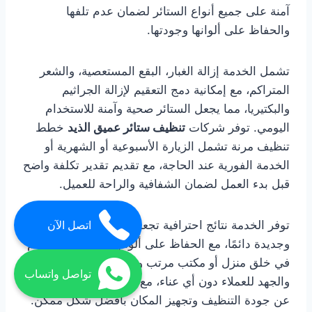
آمنة على جميع أنواع الستائر لضمان عدم تلفها
والحفاظ على ألوانها وجودتها.
تشمل الخدمة إزالة الغبار، البقع المستعصية، والشعر
المتراكم، مع إمكانية دمج التعقيم لإزالة الجراثيم
والبكتيريا، مما يجعل الستائر صحية وآمنة للاستخدام
اليومي. توفر شركات
تنظيف ستائر عميق الذيد
خطط
تنظيف مرنة تشمل الزيارة الأسبوعية أو الشهرية أو
الخدمة الفورية عند الحاجة، مع تقديم تقدير تكلفة واضح
قبل بدء العمل لضمان الشفافية والراحة للعميل.
توفر الخدمة نتائج احترافية تجعل الستائر تبدو نظيفة
اتصل الآن
وجديدة دائمًا، مع الحفاظ على ألوانها وجودتها، وتساهم
في خلق منزل أو مكتب مرتب وصحي، وتوفر الوقت
تواصل واتساب
والجهد للعملاء دون أي عناء، مع شعور بالرضا الكامل
عن جودة التنظيف وتجهيز المكان بأفضل شكل ممكن.