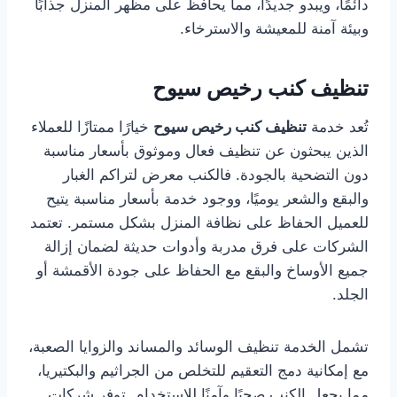
دائمًا، ويبدو جديدًا، مما يحافظ على مظهر المنزل جذابًا
وبيئة آمنة للمعيشة والاسترخاء.
تنظيف كنب رخيص سيوح
تُعد خدمة
تنظيف كنب رخيص سيوح
خيارًا ممتازًا للعملاء
الذين يبحثون عن تنظيف فعال وموثوق بأسعار مناسبة
دون التضحية بالجودة. فالكنب معرض لتراكم الغبار
والبقع والشعر يوميًا، ووجود خدمة بأسعار مناسبة يتيح
للعميل الحفاظ على نظافة المنزل بشكل مستمر. تعتمد
الشركات على فرق مدربة وأدوات حديثة لضمان إزالة
جميع الأوساخ والبقع مع الحفاظ على جودة الأقمشة أو
الجلد.
تشمل الخدمة تنظيف الوسائد والمساند والزوايا الصعبة،
مع إمكانية دمج التعقيم للتخلص من الجراثيم والبكتيريا،
مما يجعل الكنب صحيًا وآمنًا للاستخدام. توفر شركات