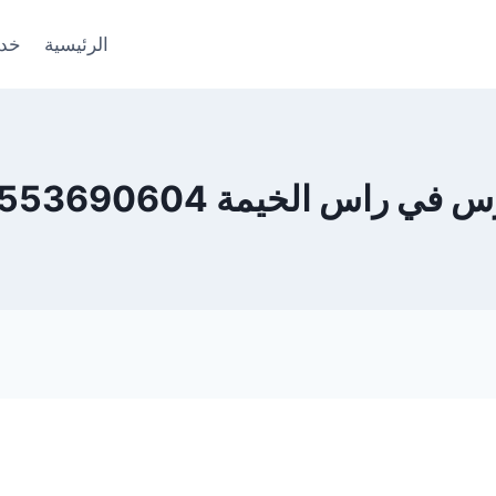
الرئيسية
خدم
لخيمة 0553690604 – ضمان 100%