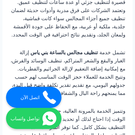
قصيرة لتنظيف جزئي أو عدة ساعات لتنظيف عميق.
وتعتمد الشركات على فرق مدربة وأدوات حديثة لضمان
تنظيف جميع أجزاء المجالس سواء كانت قماشية،
جلدية، ملكية أو عربية، مع الحفاظ على جودة الأقمشة
ولمعان الجلد، وتقديم نتائج احترافية في الوقت المحدد.
تشمل خدمة
تنظيف مجالس بالساعة بني ياس
إزالة
الغبار والبقع والشعر المتراكم، تنظيف الوسائد والفرش،
مع إمكانية إضافة التعقيم لإزالة الجراثيم والفطريات.
وتتيح الخدمة للعملاء حجز الوقت المناسب لهم حسب
جدولهم اليومي، مع تقديم تقدير تكلفة واضح قبل البدء،
مما يمنحهم راحة البال والشفافية التامة.
اتصل الآن
وتتميز الخدمة بالمرونة العالية، حيث يمكن للعميل تمديد
تواصل واتساب
الوقت إذا احتاج لذلك أو تحديد فترة معينة لإنهاء
التنظيف بشكل كامل. كما توفر الشركات خدمة