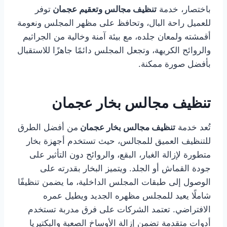
باختصار، خدمة
تنظيف مجالس وتعقيم عجمان
توفر
للعميل راحة البال، وتحافظ على مظهر المجلس ونعومة
أقمشته ولمعان جلده، مع بيئة آمنة وخالية من الجراثيم
والروائح الكريهة، وتجعل المجلس دائمًا جاهزًا للاستقبال
بأفضل صورة ممكنة.
تنظيف مجالس بخار عجمان
تُعد خدمة
تنظيف مجالس بخار عجمان
من أفضل الطرق
للتنظيف العميق للمجالس، حيث تستخدم أجهزة بخار
متطورة لإزالة الغبار، البقع، والروائح دون التأثير على
جودة القماش أو الجلد. ويتميز البخار بقدرته على
الوصول إلى طبقات المجلس الداخلية، ما يضمن تنظيفًا
شاملًا يعيد للمجلس مظهره الجديد ويطيل عمره
الافتراضي. تعتمد الشركات على فرق مدربة تستخدم
أدوات متقدمة تضمن إزالة الأوساخ الصعبة والبكتيريا