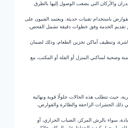
ان والأركان التي يصعب الوصول إليها بالطرق
لقوارض باستخدام تقنيات حديثة. ويعتمد الفنيون على
ويتم تقديم الخدمة وفق خطوات دقيقة تشمل الفحص،
باشرة، وتنظيف أماكن تخزين الطعام، وذلك لضمان
نة وصحية لساكني المنزل أو الفلة أو المكتب، مع
رية، حيث تتطلب هذه الحالات حلولًا قوية ونهائية
 في ذلك الحشرات الزاحفة والطائرة والقوارض،
دة، سواء بالرش المركز، الضباب الحراري، أو
لعميل حول كيفية الحفاظ على المكان خاليًا من