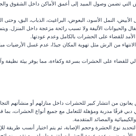
التي تضمن وصول المبيد إلى أعمق الأماكن داخل الشقوق والجدر
لأبيض، النمل الأسود، البعوض، البراغيث، الذباب، البق، وحتى ا
طفال والحيوانات الأليفة ولا تسبب رائحة مزعجة داخل المنزل. 
 الأمد للقضاء على الحشرات بالكامل وعدم عودتها.
لانتهاء من الرش مثل تهوية المكان جيدًا، عدم غسل الأرضيات م
لي للقضاء على الحشرات بسرعة وكفاءة، مما يوفر بيئة نظيفة وآم
لذين يعانون من انتشار كبير للحشرات داخل منازلهم أو منشآتهم التجا
ي دبي فرقًا مدربة ومؤهلة للتعامل مع جميع أنواع الحشرات، بما
الكيميائية والمصائد المتقدمة.
ديد نوع الحشرة وحجم الإصابة، ثم يتم اختيار أنسب طريقة للإبا
 الأمد يضمن عدم عودة الحشرات لفترة طويلة، مع تقديم نصائح ل