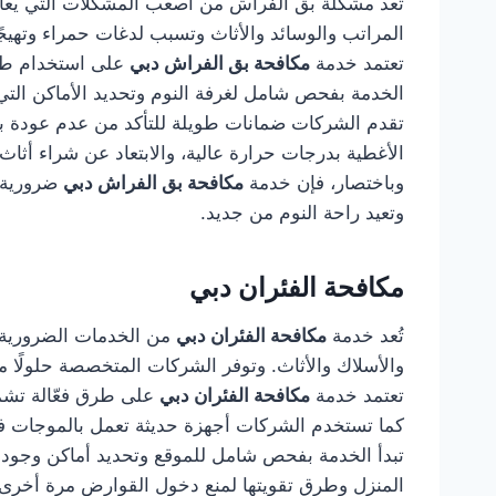
تُعد مشكلة بق الفراش من أصعب المشكلات التي يعان
المراتب والوسائد والأثاث وتسبب لدغات حمراء وتهيجًا 
تعتمد خدمة
مكافحة بق الفراش دبي
على استخدام طرق
الخدمة بفحص شامل لغرفة النوم وتحديد الأماكن التي ين
تقدم الشركات ضمانات طويلة للتأكد من عدم عودة بق
الأغطية بدرجات حرارة عالية، والابتعاد عن شراء أث
وباختصار، فإن خدمة
مكافحة بق الفراش دبي
ضرورية ل
وتعيد راحة النوم من جديد.
مكافحة الفئران دبي
تُعد خدمة
مكافحة الفئران دبي
من الخدمات الضرورية د
والأسلاك والأثاث. وتوفر الشركات المتخصصة حلولًا م
تعتمد خدمة
مكافحة الفئران دبي
على طرق فعّالة تشمل
كما تستخدم الشركات أجهزة حديثة تعمل بالموجات فوق 
تبدأ الخدمة بفحص شامل للموقع وتحديد أماكن وجود ا
المنزل وطرق تقويتها لمنع دخول القوارض مرة أخرى.