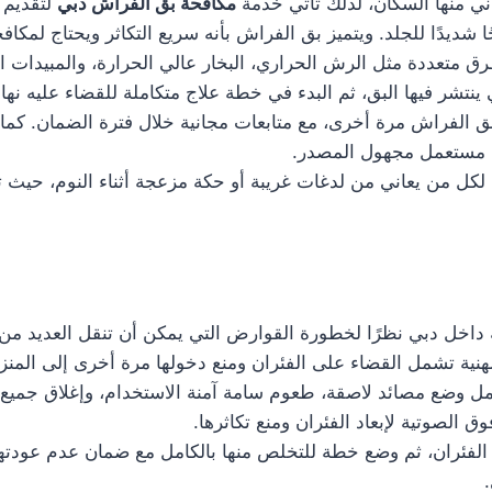
ي منها السكان، لذلك تأتي خدمة
مكافحة بق الفراش دبي
لتقديم 
شديدًا للجلد. ويتميز بق الفراش بأنه سريع التكاثر ويحتاج لمكاف
 متعددة مثل الرش الحراري، البخار عالي الحرارة، والمبيدات ا
تشر فيها البق، ثم البدء في خطة علاج متكاملة للقضاء عليه نهائيً
 الفراش مرة أخرى، مع متابعات مجانية خلال فترة الضمان. كما 
اث مستعمل مجهول المصدر.
كل من يعاني من لدغات غريبة أو حكة مزعجة أثناء النوم، حيث ت
اخل دبي نظرًا لخطورة القوارض التي يمكن أن تنقل العديد من ا
هنية تشمل القضاء على الفئران ومنع دخولها مرة أخرى إلى المنزل
 وضع مصائد لاصقة، طعوم سامة آمنة الاستخدام، وإغلاق جميع ا
الصوتية لإبعاد الفئران ومنع تكاثرها.
لفئران، ثم وضع خطة للتخلص منها بالكامل مع ضمان عدم عودتها