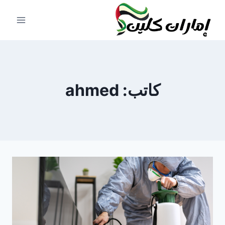
لتجاوز
لى
لمحتوى
كاتب: ahmed