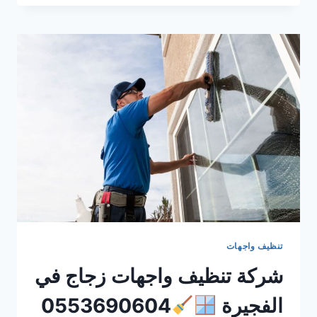
حشرات
في
دبي
0553690604
ضمان
100%
تنظيف واجهات
شركة تنظيف واجهات زجاج في
الفجيرة
0553690604