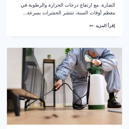
الضارة. مع ارتفاع درجات الحرارة والرطوبة في
معظم أوقات السنة، تنتشر الحشرات بسرعة…
شركة
إقرأ المزيد
رش
حشرات
في
عجمان
0553690604
ضمان
100%