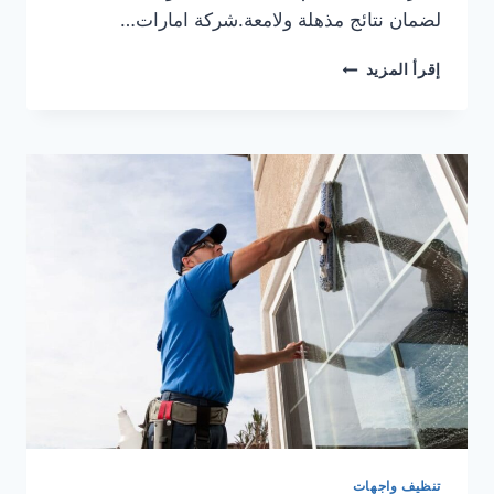
لضمان نتائج مذهلة ولامعة.شركة امارات…
شركة
إقرأ المزيد
تنظيف
واجهات
زجاج
في
الشارقة
0553690604
تنظيف واجهات