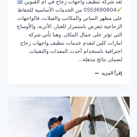
تُعد شركة تنظيف واجهات زجاج في ام القيوين
0553690604 من الخدمات الأساسية للحفاظ
على مظهر المباني والمكاتب والفيلات، فالواجهات
الزجاجية تتعرض باستمرار للغبار، الأتربة، والأوساخ
التي تؤثر على جمال المكان. وهنا تأتي شركة
امارات كلين لتقدم خدمات تنظيف واجهات زجاج
احترافية باستخدام أحدث المعدات والتقنيات
لضمان نتائج مذهلة…
شركة
إقرأ المزيد
تنظيف
واجهات
زجاج
في
ام
القيوين
0553690604