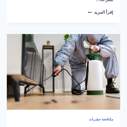
شركة
إقرأ المزيد
رش
حشرات
في
الشارقة
0553690604
ضمان
100%
مكافحة حشرات