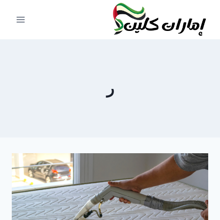
لتجاوز
لى
لمحتوى
ر