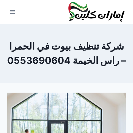
لتجاوز
لى
لمحتوى
شركة تنظيف بيوت في الحمرا
– راس الخيمة 0553690604