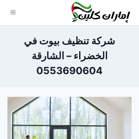
لتجاوز
لى
لمحتوى
شركة تنظيف بيوت في
الخضراء – الشارقة
0553690604