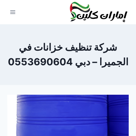
لتجاوز
لى
لمحتوى
شركة تنظيف خزانات في
الجميرا – دبي 0553690604