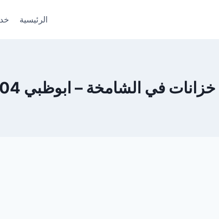
الرئيسية
خدم
ات في الشامخة – ابوظبي 0553690604