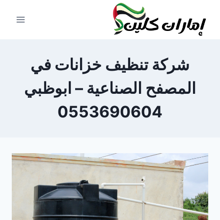
لتجاوز
لى
لمحتوى
شركة تنظيف خزانات في
المصفح الصناعية – ابوظبي
0553690604