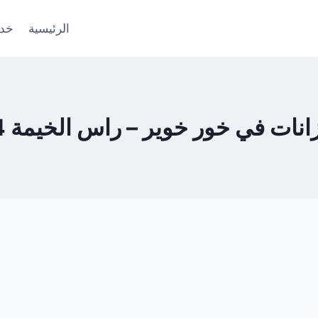
الرئيسية
خدم
 في خور خوير – راس الخيمة 0553690604