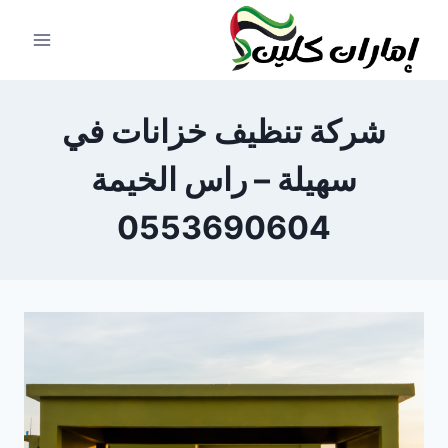
لتجاوز
لى
لمحتوى
شركة تنظيف خزانات في
سهيلة – راس الخيمة
0553690604