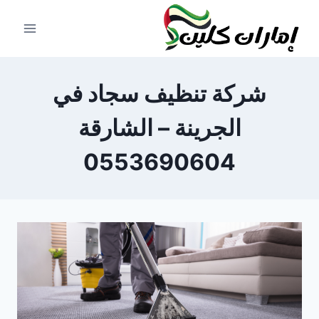
لتجاوز
لى
لمحتوى
شركة تنظيف سجاد في
الجرينة – الشارقة
0553690604