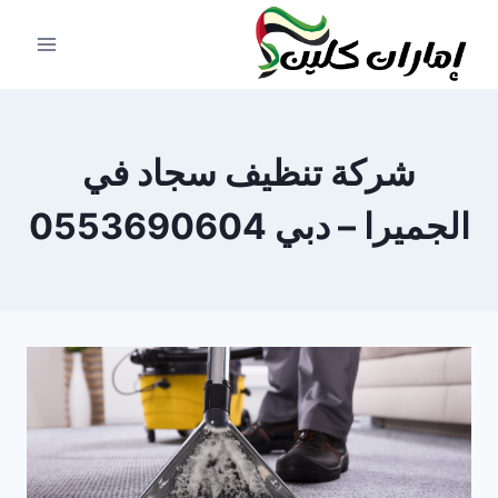
لتجاوز
لى
لمحتوى
شركة تنظيف سجاد في
الجميرا – دبي 0553690604