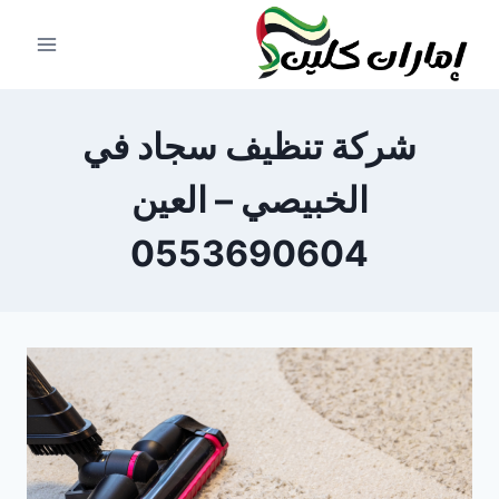
لتجاوز
لى
لمحتوى
شركة تنظيف سجاد في
الخبيصي – العين
0553690604