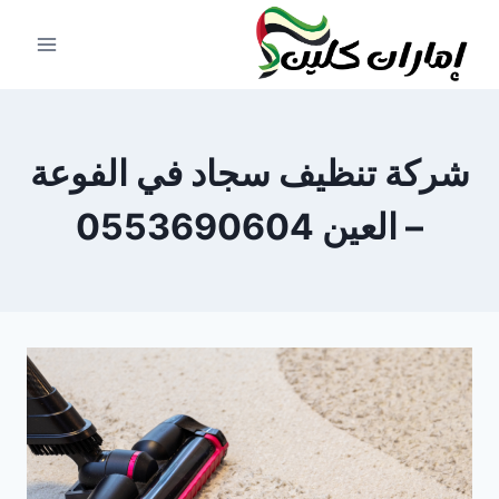
لتجاوز
لى
لمحتوى
شركة تنظيف سجاد في الفوعة
– العين 0553690604