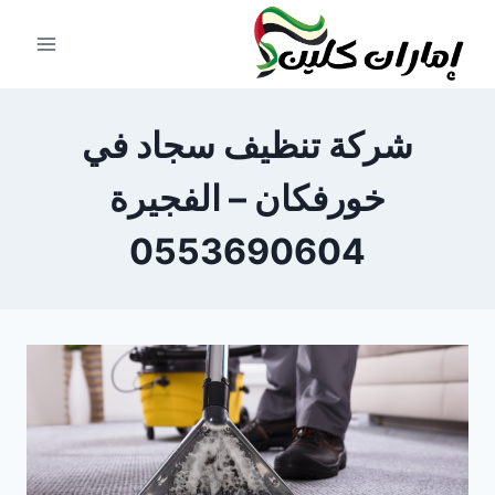
لتجاوز
لى
لمحتوى
شركة تنظيف سجاد في
خورفكان – الفجيرة
0553690604