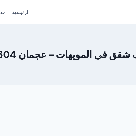
الرئيسية
خدم
ق في المويهات – عجمان 0553690604