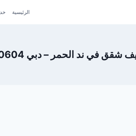
الرئيسية
خدم
قق في ند الحمر – دبي 0553690604