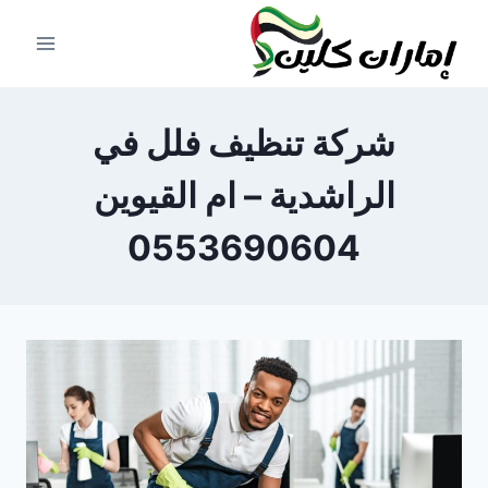
لتجاوز
لى
لمحتوى
شركة تنظيف فلل في
الراشدية – ام القيوين
0553690604