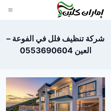
لتجاوز
لى
لمحتوى
شركة تنظيف فلل في الفوعة –
العين 0553690604