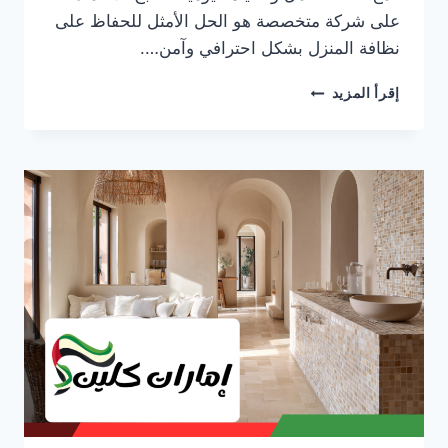
على شركة متخصصة هو الحل الأمثل للحفاظ على
نظافة المنزل بشكل احترافي وآمن….
شركة
إقرأ المزيد
تنظيف
فلل
في
دبي
0553690604