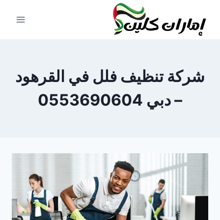
لتجاوز
لى
لمحتوى
شركة تنظيف فلل في القرهود
– دبي 0553690604