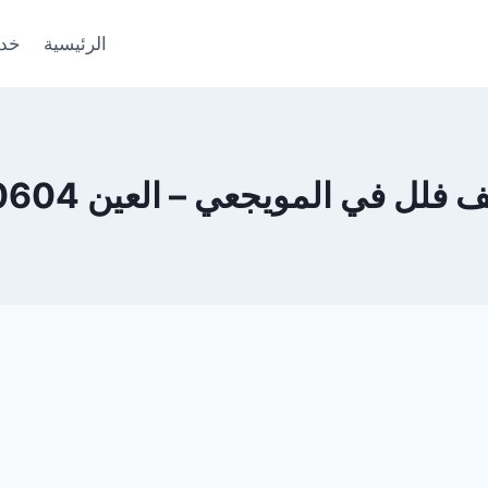
الرئيسية
خدم
ل في المويجعي – العين 0553690604