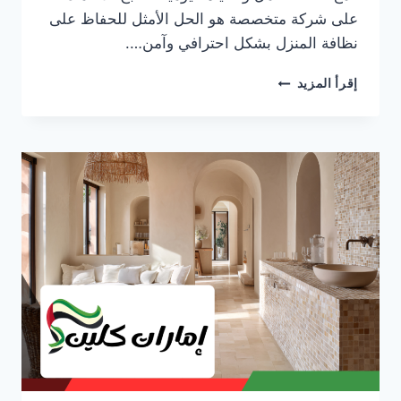
على شركة متخصصة هو الحل الأمثل للحفاظ على
نظافة المنزل بشكل احترافي وآمن….
شركة
إقرأ المزيد
تنظيف
فلل
في
دبي
0553690604