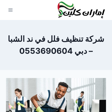
لتجاوز
لى
لمحتوى
شركة تنظيف فلل في ند الشبا
– دبي 0553690604