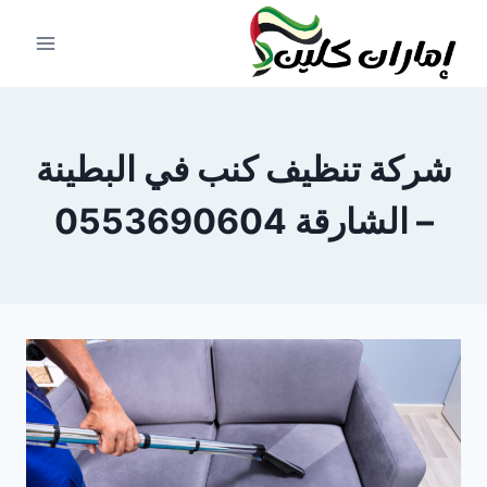
لتجاوز
لى
لمحتوى
شركة تنظيف كنب في البطينة
– الشارقة 0553690604