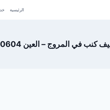
الرئيسية
خدم
نب في المروج – العين 0553690604