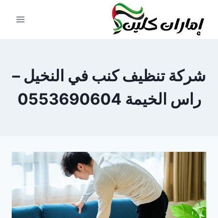
لتجاوز
لى
لمحتوى
شركة تنظيف كنب في النخيل –
راس الخيمة 0553690604