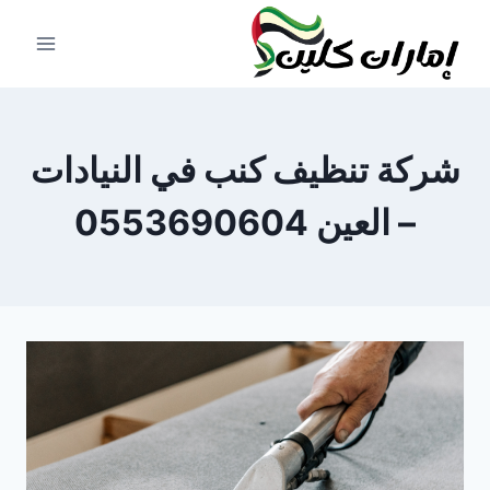
لتجاوز
لى
لمحتوى
شركة تنظيف كنب في النيادات
– العين 0553690604