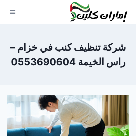
لتجاوز
لى
لمحتوى
شركة تنظيف كنب في خزام –
راس الخيمة 0553690604