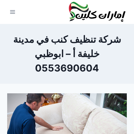
لتجاوز
لى
لمحتوى
شركة تنظيف كنب في مدينة
خليفة أ – ابوظبي
0553690604