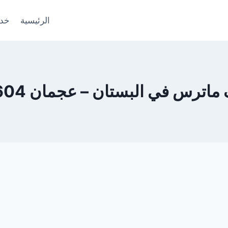
الرئيسية
خدم
رس في البستان – عجمان 0553690604