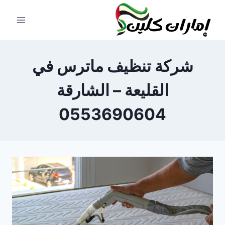
لتجاوز
لى
لمحتوى
شركة تنظيف ماترس في
القليعة – الشارقة
0553690604