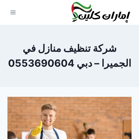
لتجاوز
لى
لمحتوى
شركة تنظيف منازل في
الجميرا – دبي 0553690604