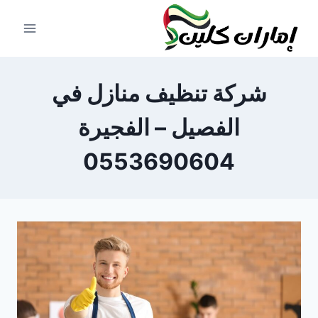
لتجاوز
لى
لمحتوى
شركة تنظيف منازل في
الفصيل – الفجيرة
0553690604