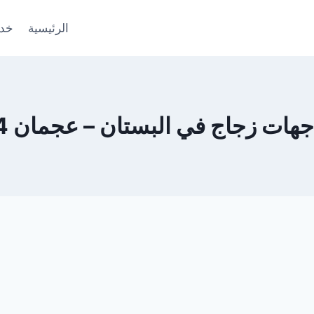
الرئيسية
خدم
 زجاج في البستان – عجمان 0553690604