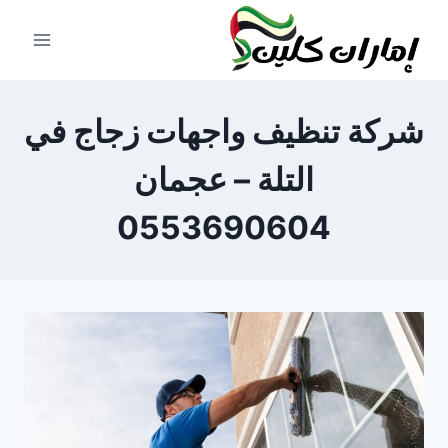
لتجاوز
لى
لمحتوى
شركة تنظيف واجهات زجاج في
التلة – عجمان
0553690604