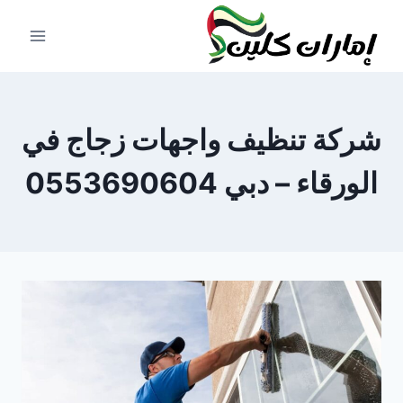
لتجاوز
لى
لمحتوى
شركة تنظيف واجهات زجاج في
الورقاء – دبي 0553690604