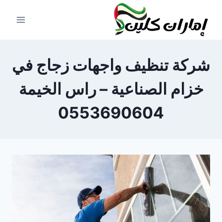
لتجاوز
لى
لمحتوى
شركة تنظيف واجهات زجاج في
خزام الصناعية – راس الخيمة
0553690604