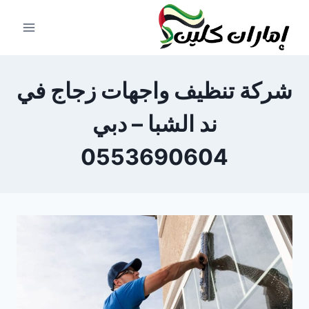
لتجاوز
لى
لمحتوى
شركة تنظيف واجهات زجاج في
ند الشبا – دبي
0553690604