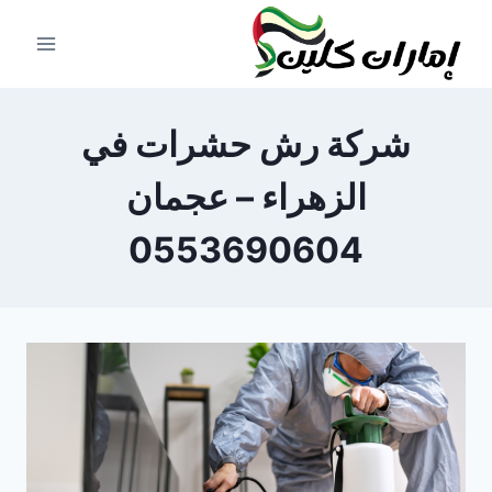
لتجاوز
لى
لمحتوى
شركة رش حشرات في
الزهراء – عجمان
0553690604