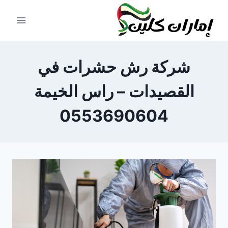
لتجاوز
لى
لمحتوى
شركة رش حشرات في
القصيدات – راس الخيمة
0553690604