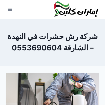
لتجاوز
لى
لمحتوى
شركة رش حشرات في النهدة
– الشارقة 0553690604