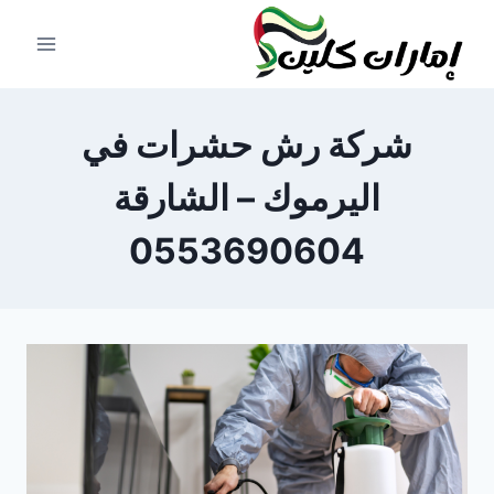
لتجاوز
لى
لمحتوى
شركة رش حشرات في
اليرموك – الشارقة
0553690604