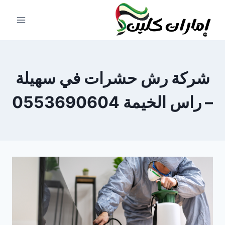
لتجاوز
لى
لمحتوى
شركة رش حشرات في سهيلة
– راس الخيمة 0553690604