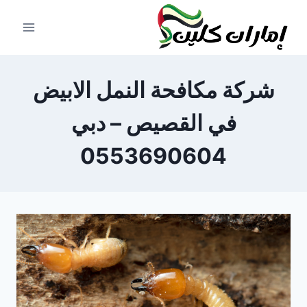
لتجاوز
لى
لمحتوى
شركة مكافحة النمل الابيض
في القصيص – دبي
0553690604